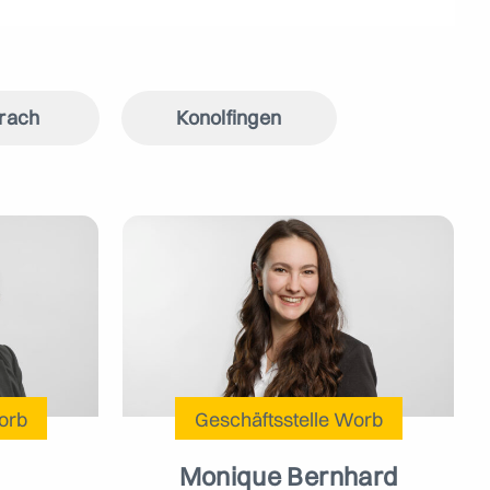
rach
Konolfingen
orb
Geschäftsstelle
Worb
Monique Bernhard