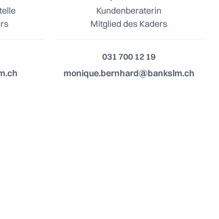
telle
Kundenberaterin
ers
Mitglied des Kaders
031 700 12 19
lm.ch
monique.bernhard@bankslm.ch