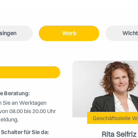
singen
Worb
Wicht
e Beratung:
n Sie an Werktagen
von 08.00 bis 20.00 Uhr
Geschäftsstelle
W
eldung.
Schalter für Sie da:
Rita Seifriz