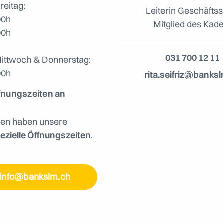
reitag:
Leiterin Geschäftss
00h
Mitglied des Kad
00h
031 700 12 11
Mittwoch & Donnerstag:
00h
rita.seifriz@banks
fnungszeiten an
n
gen haben unsere
ezielle Öffnungszeiten
.
info@bankslm.ch