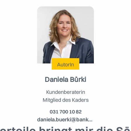
AutorIn
Daniela Bürki
Kundenberaterin
Mitglied des Kaders
031 700 10 82
daniela.buerki@bankslm.ch
rteile bringt mir die S