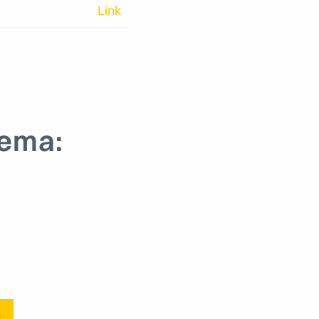
Link
ema:
e