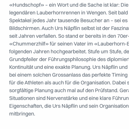
«Hundschopf» – ein Wort und die Sache ist klar: Die
legendären Lauberhornrennen in Wengen. Seit bald 9
Spektakel jedes Jahr tausende Besucher an – sei es l
Bildschirmen. Auch Urs Näpflin selbst ist der Faszin
seit Jahren verfallen. So stand er bereits in den 70e
«Chummerzhilf» für seinen Vater im «Lauberhorn-Ei
folgenden Jahren hochgearbeitet. Stufe um Stufe, den
Grundpfeiler der Führungsphilosophie des diplomier
Kontinuität und eine exakte Planung. Urs Näpflin un
bei einem solchen Grossanlass das perfekte Timing 
für die Athleten als auch für die Organisation. Dabei 
sorgfältige Planung auch mal auf den Prüfstand. Ge
Situationen sind Nervenstärke und eine klare Führung
Eigenschaften, die Urs Näpflin und sein Organisation
mitbringen.