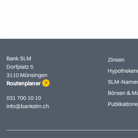
Bank SLM
Zinsen
Dorfplatz 5
Hypotheken
3110 Münsingen
SLM-Namen
Routenplaner
Börsen & M
031 700 10 10
Publikation
info@bankslm.ch